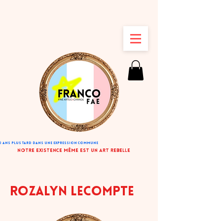
50 ANS PLUS TARD DANS UNE EXPRESSION COMMUNE
tre existence même est un art rebelle
ROZALYN LECOMPTE